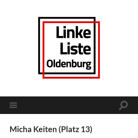
Linke
Liste
Oldenburg
Suchfe
Mobile-
ein-/a
Menü
ein-/ausblenden
Micha Keiten (Platz 13)