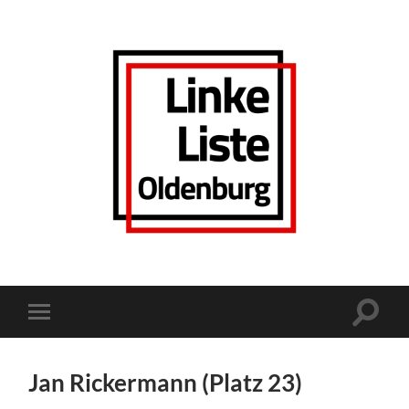
Linke
Liste
Oldenburg
Suchfe
Mobile-
ein-/a
Menü
ein-/ausblenden
Jan Rickermann (Platz 23)