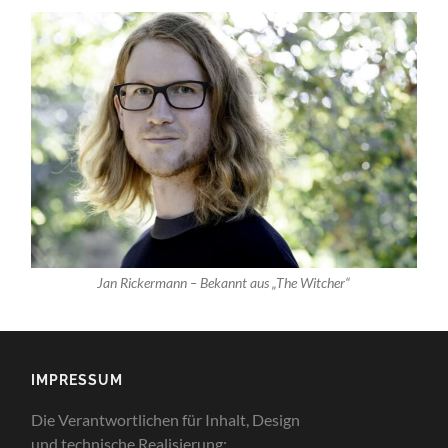
Jan Rickermann – Bekannt aus „The Witcher“
IMPRESSUM
Die
Verantwortlichen
für
Inhalt
, Design
und
technische
Realisierung
: